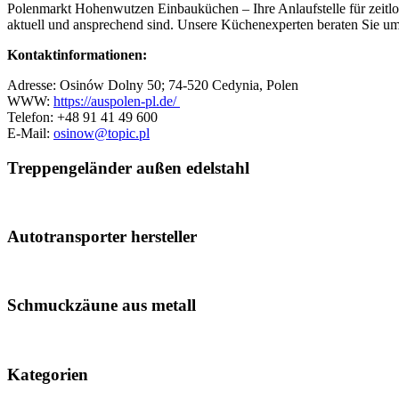
Polenmarkt Hohenwutzen Einbauküchen – Ihre Anlaufstelle für zeitlo
aktuell und ansprechend sind. Unsere Küchenexperten beraten Sie umf
Kontaktinformationen:
Adresse:
Osinów Dolny 50; 74-520 Cedynia
, Polen
WWW:
https://auspolen-pl.de/
Telefon: +48
91 41 49 600
E-Mail:
osinow@topic.pl
Treppengeländer außen edelstahl
Autotransporter hersteller
Schmuckzäune aus metall
Kategorien